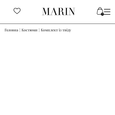
Головна
|
Костюми
|
Комплект із твіду