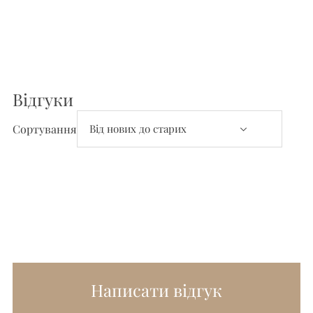
Відгуки
Відгуки та Питання
Сортування
Написати відгук