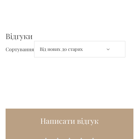
Відгуки
Відгуки та Питання
Сортування
Написати відгук