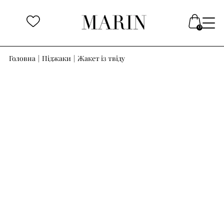
Головна
|
Піджаки
|
Жакет із твіду